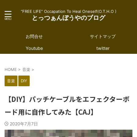
“FREE LIFE” Occapation To Heal Oneself(O.T.H.O )
とっつぁんぼうやのブログ
お問合せ
サイトマップ
Youtube
twitter
HOME
>
音楽
>
音楽
DIY
【DIY】パッチケーブルをエフェクターボ
ード用に自作してみた【CAJ】
2020年7月7日