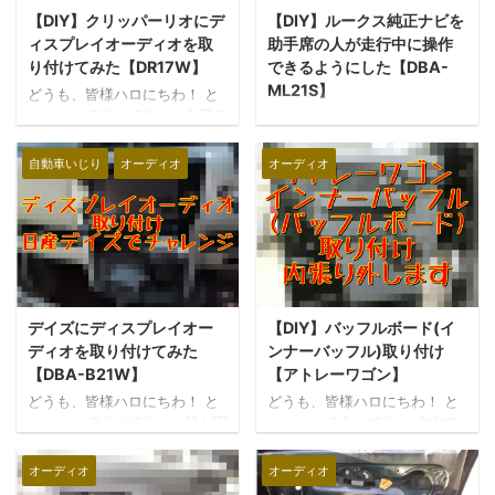
【DIY】クリッパーリオにデ
【DIY】ルークス純正ナビを
ィスプレイオーディオを取
助手席の人が走行中に操作
り付けてみた【DR17W】
できるようにした【DBA-
ML21S】
どうも、皆様ハロにちわ！ と
っつぁんぼうやです。 先日デ
どうも、皆様ハロにちわ！ と
イズからの入れ替えでNV100
っつぁんぼうやです。 今乗っ
クリッパーリオを購入しまし
ているルークスについている
自動車いじり
オーディオ
オーディオ
た！ アトレーワゴンを乗って
純正ナビなのですが、走行中
いたこともあり、やはり軽バ
に操作することができませ
ンが便利ということで思い切
ん。 安全上の理由で運転者が
りましたよ！ しかし、相変わ
操作することないので問題な
らず予算がないので、オーデ
かったのですが、助手席に乗
ィオレス車で購入しました。
っている人にナビの指示や音
個人的にはナビは特に必要を
楽を変えたりするのをお願い
感じなかったのですが、バッ
デイズにディスプレイオー
【DIY】バッフルボード(イ
する時に、毎回停車し操作し
クカメラは欲しいと思ったの
てもらうのはとてもストレス
ディオを取り付けてみた
ンナーバッフル)取り付け
でディスプレイオーディオを
でした。 そこで、走行中でも
【DBA-B21W】
【アトレーワゴン】
選択しました。 今回は、オー
助手席の人に操作してもらえ
どうも、皆様ハロにちわ！ と
どうも、皆様ハロにちわ！ と
ディオレス車のクリッパーリ
るように配線を改造すること
っつぁんぼうやです。 我が家
っつぁんぼうやです。 中古で
オにディスプレイオーディオ
にしました！ あくまで助手席
のデイズにはナビではなく
購入したアトレーワゴン君に
を取り付けていきたいと思い
の人が操作する前提の改造で
1DINのオーディオを取り付け
はオーディオとスピーカーが
オーディオ
オーディオ
ます！ 早速 ...
すので、運転中は運転者が絶
ているのですが、ナビ機能は
ついていなかったので、自分