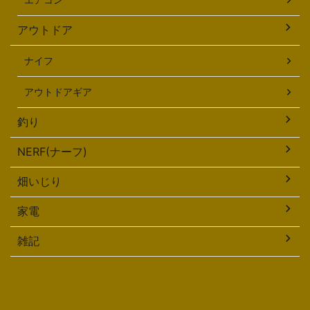
アウトドア
ナイフ
アウトドアギア
釣り
NERF(ナーフ)
畑いじり
家電
雑記