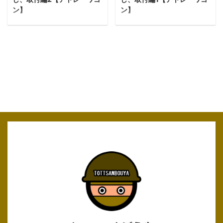
考になると思いますので、こ
さすがホームセンター！ よく
ン】
ン】
れから取り付けや交換の予定
考えたら、制振材や防振材な
どうも、皆様ハロにちわ！ と
どうも、皆様ハロにちわ！ と
のある方も是非ご覧下さい！
ど家庭でもDIYでも使う場面が
っつぁんぼうやです。 前回の
つぁんぼうやです。 今回は、
いすゞエルフUTオーディオ取
多々ありますね！ 問題は僕の
記事でフロントスピーカー部
以前の記事でご紹介したマイ
り外し フロントドアの内張り
予算がないことだけですね…。
の内貼り外しをご紹介しまし
カーのフロントスピーカー部
外し ...
（ﾟдﾟ；） 今回の目的 ...
た。 今回は窓が全開にならな
の 内貼り外しとスピーカーの
い原因探しと、内貼りの復旧
取外しをしていきたいと思い
をします。 フロントスピーカ
ます。 実はブログを始める前
ー外し・・・の前に 内貼りを
に、フロントスピーカー
外す前に気になる点がありま
(KENWOOD KFC-RS173)、 サ
したので、先にそちらをご覧
テライトスピーカー
下さい。 ん？うわぁぁぁー内
(carrozzeria TS-STX510)、オ
貼りがべこべこになってる
ーディオ(carrozzeria DEH-
ー！ 恐らく前のオーナーさん
P530)の 取付をしました。ブ
が無理矢理ここからスピーカ
ログを始める前なので写真は
ーを 外したのでしょうね。 ひ
ありませんが（；ω；） ケン
とまずガムテープで簡易補修
ウッド(KENWOOD) 17cmカス
です。大丈夫かなぁ。 まぁこ
タムフィットスピーカ ...
れで何とかきれいになるっし
ょ！(適当) スピーカー ...