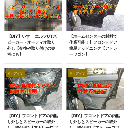
対に操作しないようにしてく
いらないけどディスプレイで
で取り付けました。 しかし、
ださい！ ...
DVDが見たいと思い調べてみ
スピーカーはフロントドアに
ると、最近はディスプレイオ
直付けしたので、スピーカー
ーディオという便利なものが
の音がフロントドアに反響
あるのですね。 最近はという
し、ベース等の低音がぼやけ
かけっこう前からあるみたい
て聞き取りにくくなってしま
ですけど全然知りませんでし
いました。 音質を改善しよう
【DIY】いすゞ エルフUTス
【ホームセンターの材料で
た・・・。 そこで色々と調べ
と、ホームセンターの材料で
ピーカー・オーディオ取り
作業可能！】フロントドア
てみると、僕が欲しい機能の
デッドニングをしたところ、
外し【交換や取り付けの参
簡易デッドニング【アトレ
BluetoothとDVD再生ができる
ベース等の低音が聞きとりや
考にも】
ーワゴン】
カロッツェリアのFH-
すくはなりましたが、最近窓
どうも、皆様ハロにちわ！ と
どうも、皆様ハロにちわ！ と
6500DVDという機種を見つけ
にスピーカーが当たるように
っつぁんぼうやです。 先日機
っつぁんぼうやです。 今回
たので購入してみました！ カ
なってしまいました・・・。
会があり、いすゞ(いすず)エル
は、ホームセンターで売って
オーディオ
オーディオ
...
そこで、今回はスピーカーと
フUTのオーディオを取り外し
いる材料を使って簡易デッド
フロント ...
ました！ トラックでおなじみ
ニングしていきたいと思いま
のいすゞのエルフですが、こ
す！ 以前から考えていたので
ちらのエルフUTはセミウォー
すが、専門メーカーから売っ
クスルーのバンタイプとなっ
ているデッドニングキットが
ており、一般ではキャンピン
高くて なかなか手を出せない
グカーに改造された車両も販
ので、よく行くホームセンタ
【DIY】フロントドアの内貼
【DIY】フロントドアの内貼
売されていました。 今回はオ
ーで代替品になる材料がない
ーディオの取り外し作業です
かと探したところ、 使えそう
り外しとスピーカーの取外
り外しとスピーカーの取外
が、取り付けや交換の際に参
な材料がかなりありました！
し、取付編2【アトレーワゴ
し、取付編1【アトレーワゴ