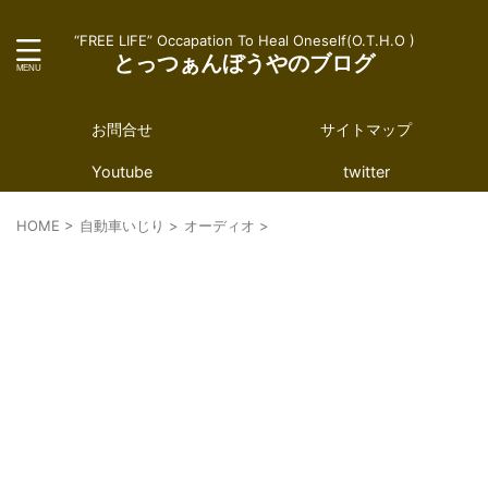
“FREE LIFE” Occapation To Heal Oneself(O.T.H.O )
とっつぁんぼうやのブログ
お問合せ
サイトマップ
Youtube
twitter
HOME
>
自動車いじり
>
オーディオ
>