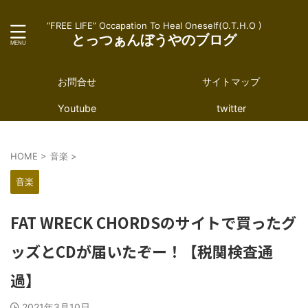
“FREE LIFE” Occapation To Heal Oneself(O.T.H.O )
とっつぁんぼうやのブログ
お問合せ
サイトマップ
Youtube
twitter
HOME
>
音楽
>
音楽
FAT WRECK CHORDSのサイトで買ったグ
ッズとCDが届いたぞー！【税関検査通
過】
2021年3月10日