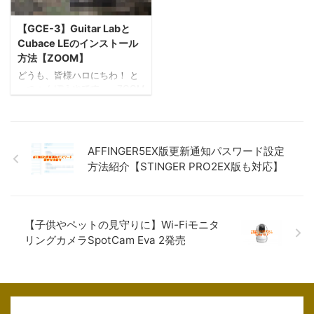
ッチケーブルを自作してみま
体的な状態はそんなに悪くな
した！ せっかくだから僕の好
く、部品が一部欠品している
きなCAJ(CUSTOM AUDIO
位できれいなものでした。 そ
【GCE-3】Guitar Labと
JAPAN)のパッチケーブルを自
んなレスポールにビビっとき
Cubace LEのインストール
作します！ 早速必要な材料と
たので、妻に相談し早速購
方法【ZOOM】
工具を見ていきましょー！ 目
入！ 現状を確認しながらリペ
どうも、皆様ハロにちわ！ と
次 自作パッチケーブルに必要
アしていくことにしてみまし
っつぁんぼうやです。 ZOOM
な工具・材料 材料 ・切り売り
た！ それではリペアの様子を
から発売されているGCE-3と
パッチケ ...
見ていってみましょー！ &nbs
いうギター・ベース用USBオー
...
ディオインターフェイスを購
入しました！ Guitar Labとい
AFFINGER5EX版更新通知パスワード設定
うZOOMから提供されている
方法紹介【STINGER PRO2EX版も対応】
アプリをパソコンにインスト
ールすることにより、合計200
種類以上のエフェクトとアン
プモデルをパソコン上で組み
合わせて自分好みの音を作る
【子供やペットの見守りに】Wi-Fiモニタ
ことができます。 しかも、
リングカメラSpotCam Eva 2発売
Cubace LEという有名なDAW
のライセンスまで付属してい
るので、買ったその日から音
楽制作ができるという至れり
尽くせりな内 ...