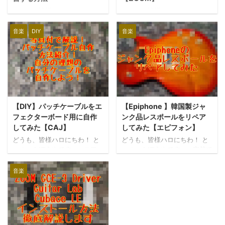
どうも、皆様ハロにちわ！と
どうも、皆様ハロにちわ！ と
っっぁんぼうやです。 以前、
っつぁんぼうやです。 数年前
真空管アンプベッドのみでパ
にZOOMのコンパクトマルチ
音楽
DIY
音楽
ソコンを使って録音する方法
エフェクターMS-50Gを買って
を紹介しました。しかし、録
愛用しているのですが、取扱
音せずに練習する時に、いち
説明書を失くして困っていま
いちパソコンを引っ張り出し
した・・・。 最近はホームペ
て練習するのは面倒くさい！
ージに取扱説明書が公開され
そこで、パソコンを介さずに
ているので探してみると、な
DI（ダイレクトボックス）と
んとMS-50に追加エフェクト
【DIY】パッチケーブルをエ
【Epiphone 】韓国製ジャ
GCE-3だけを使って音楽を聞
をインストールすることがで
きながら練習する方法を思い
きることを知りました！ 元々
フェクターボード用に自作
ンク品レスポールをリペア
つきました！使い方は簡単な
100種類のエフェクトが搭載さ
してみた【CAJ】
してみた【エピフォン】
ので、今回はサクッと紹介し
れているのに、更に72種類が
どうも、皆様ハロにちわ！ と
どうも、皆様ハロにちわ！ と
たいと思います！それでは早
無料で追加できるようです！
っつぁんぼうやです。 エフェ
っつぁんぼうやです。 突然で
速見ていきましょー！ ZOOM
追加エフェクトを見てみる
クターでの音作りをこだわっ
すが、リサイクルショップっ
ズーム ギター/ベース用USBオ
と、Mesa BoogieやBognerの
てくると、パッチケーブルの
ていいですよね。 最近は自分
音楽
ーディオ・インターフェース
アンプシュミ ...
数が増えて大変ですよね。 そ
好みのジャンク品を探してリ
ポケットサイズ 超コ ...
れに、エフェクターボードを
ペアすることにハマっていま
作る際に既製品ではなかなか
す。 そんな中出会ったのがタ
うまく配線ができませ
イトルの韓国製Epiphoneのジ
ん・・・。 そこで、今回はパ
ャンク品レスポールです。 全