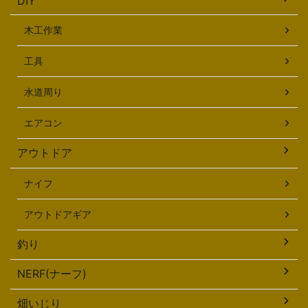
DIY
木工作業
工具
水道周り
エアコン
アウトドア
ナイフ
アウトドアギア
釣り
NERF(ナーフ)
畑いじり