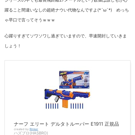
躍ること間違いなしの超絶ナウい代物なんですよ(*´ω`*) めっち
ゃ早口で言ってそうｗｗｗ
心躍りすぎてソワソワし過ぎていますので、早速開封していきま
しょう！
ナーフ エリート デルタトルーパー E1911 正規品
created by
Rinker
ハズブロ(HASBRO)