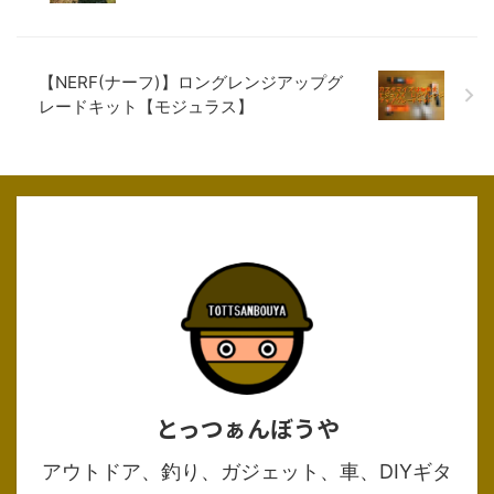
ーツキットを紹介します！ そ
の名も、モジュラス ロング
レンジアップグレードセット
です！ このセットは、ディス
【NERF(ナーフ)】ロングレンジアップグ
タンススコープ、折り畳み式
レードキット【モジュラス】
バイポッド、ロングバレルの
セットです。 モジュラスシリ
ーズは勿論、他のブラスター
たちにも装着でき、自分好み
にカスタマイズしてオリジナ
ルのブラスターを作 ...
とっつぁんぼうや
アウトドア、釣り、ガジェット、車、DIYギタ