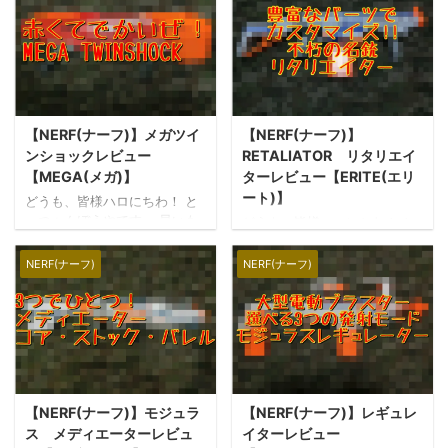
【NERF(ナーフ)】メガツイ
【NERF(ナーフ)】
ンショックレビュー
RETALIATOR リタリエイ
【MEGA(メガ)】
ターレビュー【ERITE(エリ
ート)】
どうも、皆様ハロにちわ！ と
っつぁんぼうやです。 早いも
どうも、皆様ハロにちわ！ と
ので、もう師走でございま
っつぁんぼうやです。 クリス
す。寒さ厳しくなる時節、皆
マスのお片付けとお正月の準
NERF(ナーフ)
NERF(ナーフ)
様風邪などひかれておられま
備でカオスな状態になっちゃ
せんか？ 今回は、NERF N‐
う今日この頃、皆様いかがお
STRIKE MEGAシリーズのツ
過ごしでしょうか？ 我が家は
インショックをご紹介いたし
新しいクリスマスツリーを片
ます！ ツインショックとは、
付けつつ、新しいおこたにみ
2017年(アメリカ)に発売され
かんで早々とお正月気分を堪
た最大10発をマズルに先込め
能しております(*´ω`*) 今回
装填するショットガンタイプ
【NERF(ナーフ)】モジュラ
【NERF(ナーフ)】レギュレ
は、NERF N‐STRIKE ERITE
の大型ブラスターで、MEGAシ
シリーズのリタリエイターを
ス メディエーターレビュ
イターレビュー