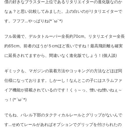
僕の好きなブラスター上位であるリタリエイターの進化版なのか
なぁ？と思い比較してみました。上の白いのがリタリエイターで
す。フフフ…やっぱりね(*´ω`*)
フル装備で、デルタトルーパー全長約70cm。リタリエイター全長
約65cm。前者のほうが５cmほど長いですね！最高飛距離も確実
に延長されてますから、間違いなく進化版でしょう！(個人談)
ギミックも、マガジンの装着方法やコッキングの方法などほぼ同
仕様になっております。しかーし！なんとこの子にはスラムファ
イア機能が搭載されているのです！くぅ～っ、憎いね憎いねぇ～
っ！(*´ω`*)
でもね、バレル下部のタクティカルレールとグリップがないんで
す…せめてレールがあればオプションでグリップを付けられたの