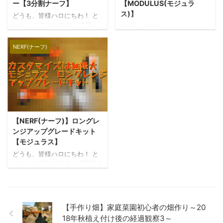
リーズならではの威力と迫力
ご紹介いたします！ リタリエ
ー【3分割ナーフ】
【MODULUS(モジュラ
と漢らしさを兼ね備えた唯一
イターとは、コアを含む５つ
ス)】
どうも、皆様ハロにちわ！ と
無二の超絶ナウい代物なんで
のパーツからなるカスタマイ
っつぁんぼうやです。 今回
どうも、皆様ハロにちわ！ と
すよ！(*´ω`*) めっちゃ早口
ズ性に富んだ手動マガジンシ
は、ハズブロ社から発売され
っつぁんぼうやです。 街中が
で言ってそうｗｗｗ いやぁ、
ステムブラスターで、脈々と
ているNERF(ナーフ)メディエ
クリスマスカラーに染まって
NERF(ナーフ)
つ ...
続く伝統あるモデルの２代目
ーターをご紹介します！
きましたねー！好きだなぁク
にあたり、 ...
NERF(ナーフ)とは、スポンジ
リスマスの雰囲気(*´ω`*) 今回
製の弾体を撃ち出す玩具銃シ
は、NERF N‐STRIKE
リーズです。 多種多様にデザ
MODULUSシリーズのレギュレ
インされたブラスター(銃)があ
イターをご紹介いたします！
り、スポンジ製の弾体を使っ
レギュレイターとは、2017年
ているのでお子ちゃまでも安
に発売されたマガジンシステ
心して遊ぶことができます
【NERF(ナーフ)】ロングレ
ムの大型電動ブラスターで、
(*‘ω‘ *) カスタマイズ要素も人
最大の特徴として３パターン
ンジアップグレードキット
気の一因で、一度でも沼にハ
の発射モードを選択できる”ス
【モジュラス】
マってしまうと大変なことに
イッチファイヤーテクノロジ
どうも、皆様ハロにちわ！ と
なっちゃう素敵なトイガンな
ー”を搭載しており、オプショ
っつぁんぼうやです。 3回目の
のであります！かく言う僕も
ンパーツも豊富に付属してい
ナーフ紹介ですね！前回の紹
そんな沼にハマっちゃった大
るカスタマイズ性にも大変優
介も、興味のある方は是非ご
人のひとりです ...
れた超絶ナウい代物なんです
一読ください(*‘ω‘ *) 今回は、
よ！( ...
ナーフのブラスター本体では
【手作り畑】家庭菜園初心者の畑作り～20
なく、ブラスターたちをアッ
18年秋植え付け後の経過観察3～
プグレードするオプションパ