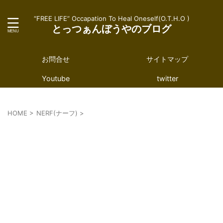
“FREE LIFE” Occapation To Heal Oneself(O.T.H.O )
とっつぁんぼうやのブログ
お問合せ
サイトマップ
Youtube
twitter
HOME
>
NERF(ナーフ)
>