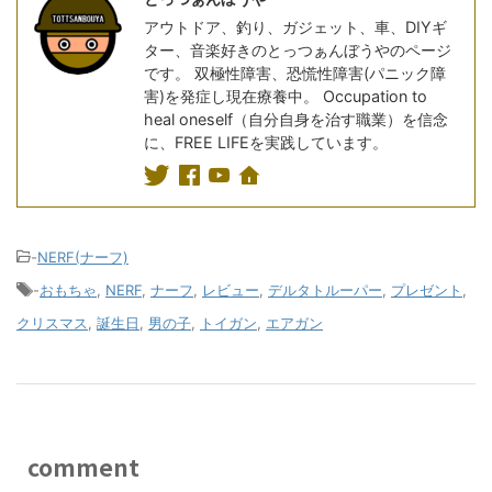
アウトドア、釣り、ガジェット、車、DIYギ
ター、音楽好きのとっつぁんぼうやのページ
です。 双極性障害、恐慌性障害(パニック障
害)を発症し現在療養中。 Occupation to
heal oneself（自分自身を治す職業）を信念
に、FREE LIFEを実践しています。
-
NERF(ナーフ)
-
おもちゃ
,
NERF
,
ナーフ
,
レビュー
,
デルタトルーパー
,
プレゼント
,
クリスマス
,
誕生日
,
男の子
,
トイガン
,
エアガン
comment