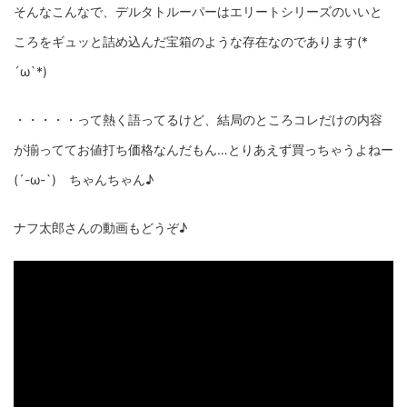
そんなこんなで、デルタトルーパーはエリートシリーズのいいと
ころをギュッと詰め込んだ宝箱のような存在なのであります(*
´ω`*)
・・・・・って熱く語ってるけど、結局のところコレだけの内容
が揃っててお値打ち価格なんだもん…とりあえず買っちゃうよねー
(´-ω-`) ちゃんちゃん♪
ナフ太郎さんの動画もどうぞ♪