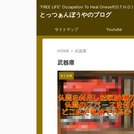
“FREE LIFE” Occapation To Heal Oneself(O.T.H.O )
とっつぁんぼうやのブログ
サイトマップ
Youtube
HOME
>
武器庫
武器庫
木工作業