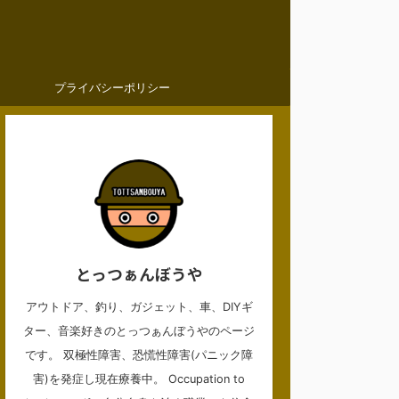
プライバシーポリシー
とっつぁんぼうや
アウトドア、釣り、ガジェット、車、DIYギ
ター、音楽好きのとっつぁんぼうやのページ
です。 双極性障害、恐慌性障害(パニック障
害)を発症し現在療養中。 Occupation to