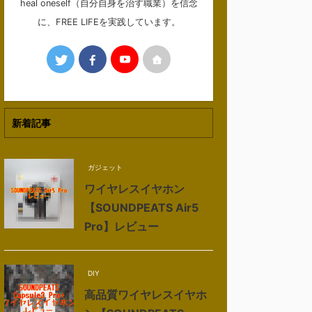
heal oneself（自分自身を治す職業）を信念
に、FREE LIFEを実践しています。
新着記事
ガジェット
ワイヤレスイヤホン
【SOUNDPEATS Air5
Pro】レビュー
DIY
高品質ワイヤレスイヤホ