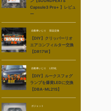
ン【SOUNDPEATS
Capsule3 Pro+ 】レビュ
ー
自動車いじり
部品交換
【DIY】クリッパーリオ
エアコンフィルター交換
【DR17W】
自動車いじり
LED化
【DIY】ルークスフォグ
ランプを爆黄LEDに交換
【DBA-ML21S】
ガジェット