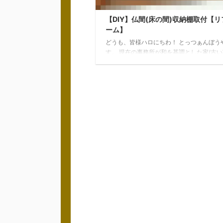
【DIY】仏間(床の間)収納棚取付【リ
ーム】
どうも、皆様ハロにちわ！ とっつぁんぼう
す。 現在の事務所が和を基調とした家(古
いう)なので部屋に仏間があります。 仏間
スが元々空いており有効活用できないかと
たところ、趣味でコレクションしているNER
ーフ)やナイフなどを収納するいい武器庫が
のでは？と思い早速仏間に収納棚を作って
た！ 収納棚の材料制作 収納棚制作前の仏
な感じです！ 仏間なので狭いスペースです
うやって見ると仏壇を置くこと以外に活用
ないと思われますが、この狭いスペースを
て、か ...