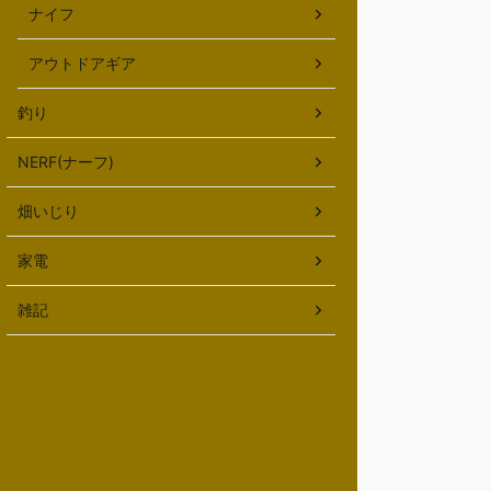
ナイフ
アウトドアギア
釣り
NERF(ナーフ)
畑いじり
家電
雑記