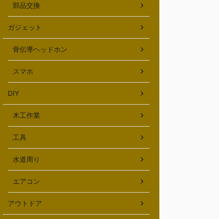
部品交換
ガジェット
骨伝導ヘッドホン
スマホ
DIY
木工作業
工具
水道周り
エアコン
アウトドア