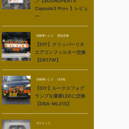
ン【SOUNDPEATS
Capsule3 Pro+ 】レビュ
ー
自動車いじり
部品交換
【DIY】クリッパーリオ
エアコンフィルター交換
【DR17W】
自動車いじり
LED化
【DIY】ルークスフォグ
ランプを爆黄LEDに交換
【DBA-ML21S】
ガジェット