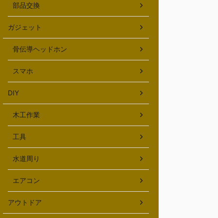
部品交換
ガジェット
骨伝導ヘッドホン
スマホ
DIY
木工作業
工具
水道周り
エアコン
アウトドア