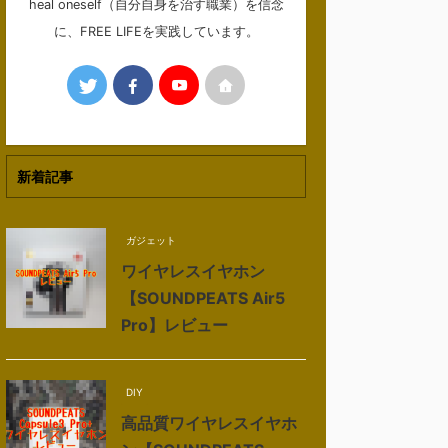
heal oneself（自分自身を治す職業）を信念
に、FREE LIFEを実践しています。
新着記事
ガジェット
ワイヤレスイヤホン
【SOUNDPEATS Air5
Pro】レビュー
DIY
高品質ワイヤレスイヤホ