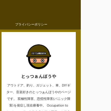
プライバシーポリシー
とっつぁんぼうや
アウトドア、釣り、ガジェット、車、DIYギ
ター、音楽好きのとっつぁんぼうやのページ
です。 双極性障害、恐慌性障害(パニック障
害)を発症し現在療養中。 Occupation to