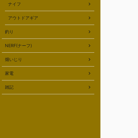
ナイフ
アウトドアギア
釣り
NERF(ナーフ)
畑いじり
家電
雑記