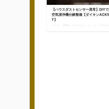
【ハウスダストセンサー異常】DIYで
空気清浄機分解整備【ダイキンACK5
T】
どうも、皆様ハロにちわ！ とっつぁんぼう
す。 我が家で使っているダイキン製加湿空
機のハウスダストのお知らせランプが、こ
月常に橙か赤ランプが点灯しています。 購
6年経ちますが、集塵フィルターの交換目安
と取扱説明書に記載されているので、まだ
ィルターは大丈夫だと思うのと、定期的に
ィルター清掃しているのにおかしいと思い
除を機に思い切って分解して掃除してみる
しました！ 分解方法やセンサーの掃除方法
で解説しながら紹介したいと思います。 分
いくと、センサ ...