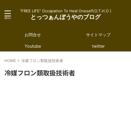
“FREE LIFE” Occapation To Heal Oneself(O.T.H.O )
とっつぁんぼうやのブログ
お問合せ
サイトマップ
Youtube
twitter
HOME
>
冷媒フロン類取扱技術者
冷媒フロン類取扱技術者