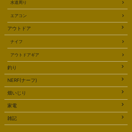
水道周り
エアコン
アウトドア
ナイフ
アウトドアギア
釣り
NERF(ナーフ)
畑いじり
家電
雑記