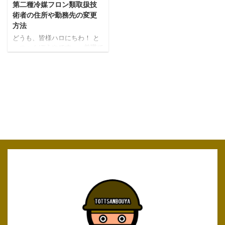
第二種冷媒フロン類取扱技
術者の住所や勤務先の変更
方法
どうも、皆様ハロにちわ！ と
っつぁんぼうやです。 前職で
第二種冷媒フロン類取扱技術
者という家庭用エアコンから
業務用冷凍機まで取扱できる
という資格をとったのです
が、仕事も辞めて勤務地だっ
た名古屋からも引っ越したの
で、住所や勤務先等登録内容
を変更してみることにしまし
た。 難しいことはなかったの
ですが、登録内容変更に辿り
着くまでが面倒でした
ね・・・。 画像と一緒に登録
内容の変更方法を紹介したい
と思います。 それでは早速見
ていきましょー！ 技術者登録
内容変更方法 まずは下記の
URLに飛んで下さい。登 ...